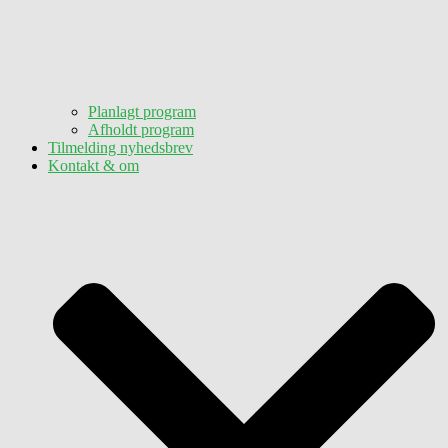
Planlagt program
Afholdt program
Tilmelding nyhedsbrev
Kontakt & om