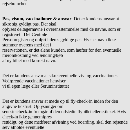
rejsebranchen.
Pas, visum, vaccinationer & ansvar
: Det er kundens ansvar at
sikre sig gyldigt pas. Der skal
oplyses deltagernavne i overensstemmelse med de navne, som er
registreret i Det Centrale
Personregister og opført i deres gyldige pas. Hvis et navn ikke
stemmer overens med det i
reservationen, er det alene kunden, som hæfter for den eventuelle
meromkostning ved ændring/køb
af ny billet med korrekt navn.
Det er kundens ansvar at sikre eventuelle visa og vaccinationer.
Vedrørende vaccinationer henviser
vi til egen læge eller Seruminstituttet
Det er kundens ansvar at møde op til fly-check-in inden for den
angivne tidsfrist. Oplysninger om
seneste check-in fremgår af den udstedte flybillet eller e-ticket. Hvis
check-in ikke gennemføres
rettidigt, og dette medfører afvisning ved boarding, skal den rejsende
selv afholde eventuelle