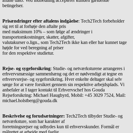
aftalte dato. Ved indbetaling accepterer kunden gældende
betingelser.
Prisændringer efter aftalens indgåelse
: Tech2Tech forbeholder
sig ret til at forhøje den aftalte pris
med maksimum 10% – som følge af ændringer i
transportomkostninger, skatter, afgifter,
valutakurser o.lign., som Tech2Tech ikke kan eller har kunnet tage
højde for ved beregning af priser
for den respektive studietur.
Rejse- og sygeforsikring
: Studie- og netværksturene arrangeres i
erhvervsmæssige sammenhæng og det er nødvendigt at tegne en
erhvervsrejse- og sygeforsikring. Hver enkelte deltager skal selv
sørge for at være forsikret gennem sin respektive arbejdsplads. Vi
anbefaler at I tager kontakt til Erhvervschef hos Gouda
Rejseforsikring: Michael Haugbyrd, Mobil: +45 3029 7524, Mail:
michael.holstberg@gouda.dk
Beskrivelse og forudsætninger:
Tech2Tech tilbyder Studie- og
netværksture, som har karakter af
forretningsrejser og udbydes kun til erhvervskunder. Formål er
målrettet at arbejde med faglig