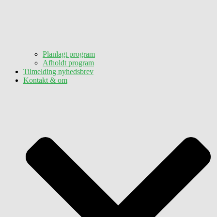
Planlagt program
Afholdt program
Tilmelding nyhedsbrev
Kontakt & om