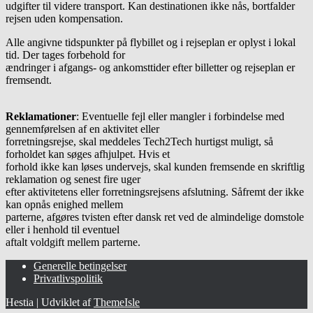
udgifter til videre transport. Kan destinationen ikke nås, bortfalder
rejsen uden kompensation.
Alle angivne tidspunkter på flybillet og i rejseplan er oplyst i lokal
tid. Der tages forbehold for
ændringer i afgangs- og ankomsttider efter billetter og rejseplan er
fremsendt.
Reklamationer
: Eventuelle fejl eller mangler i forbindelse med
gennemførelsen af en aktivitet eller
forretningsrejse, skal meddeles Tech2Tech hurtigst muligt, så
forholdet kan søges afhjulpet. Hvis et
forhold ikke kan løses undervejs, skal kunden fremsende en skriftlig
reklamation og senest fire uger
efter aktivitetens eller forretningsrejsens afslutning. Såfremt der ikke
kan opnås enighed mellem
parterne, afgøres tvisten efter dansk ret ved de almindelige domstole
eller i henhold til eventuel
aftalt voldgift mellem parterne.
Generelle betingelser
Privatlivspolitik
Hestia | Udviklet af
ThemeIsle