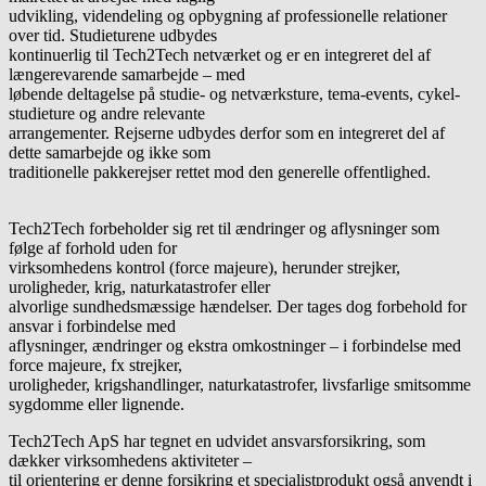
udvikling, videndeling og opbygning af professionelle relationer
over tid. Studieturene udbydes
kontinuerlig til Tech2Tech netværket og er en integreret del af
længerevarende samarbejde – med
løbende deltagelse på studie- og netværksture, tema-events, cykel-
studieture og andre relevante
arrangementer. Rejserne udbydes derfor som en integreret del af
dette samarbejde og ikke som
traditionelle pakkerejser rettet mod den generelle offentlighed.
Tech2Tech forbeholder sig ret til ændringer og aflysninger som
følge af forhold uden for
virksomhedens kontrol (force majeure), herunder strejker,
uroligheder, krig, naturkatastrofer eller
alvorlige sundhedsmæssige hændelser. Der tages dog forbehold for
ansvar i forbindelse med
aflysninger, ændringer og ekstra omkostninger – i forbindelse med
force majeure, fx strejker,
uroligheder, krigshandlinger, naturkatastrofer, livsfarlige smitsomme
sygdomme eller lignende.
Tech2Tech ApS har tegnet en udvidet ansvarsforsikring, som
dækker virksomhedens aktiviteter –
til orientering er denne forsikring et specialistprodukt også anvendt i