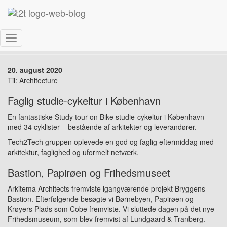
Study tour on Bike København
Skift
navigation
20. august 2020
Til: Architecture
Faglig studie-cykeltur i København
En fantastiske Study tour on Bike studie-cykeltur i København
med 34 cyklister – bestående af arkitekter og leverandører.
Tech2Tech gruppen oplevede en god og faglig eftermiddag med
arkitektur, faglighed og uformelt netværk.
Bastion, Papirøen og Frihedsmuseet
Arkitema Architects fremviste igangværende projekt Bryggens
Bastion. Efterfølgende besøgte vi Børnebyen, Papirøen og
Krøyers Plads som Cobe fremviste. Vi sluttede dagen på det nye
Frihedsmuseum, som blev fremvist af Lundgaard & Tranberg.