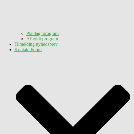
Planlagt program
Afholdt program
Tilmelding nyhedsbrev
Kontakt & om