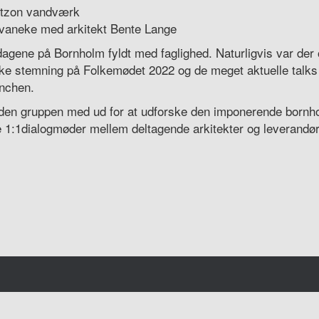
 Utzon vandværk
Svaneke med arkitekt Bente Lange
 dagene på Bornholm fyldt med faglighed. Naturligvis var der o
kke stemning på Folkemødet 2022 og de meget aktuelle talks
anchen.
den gruppen med ud for at udforske den imponerende bornh
1:1dialogmøder mellem deltagende arkitekter og leverandør