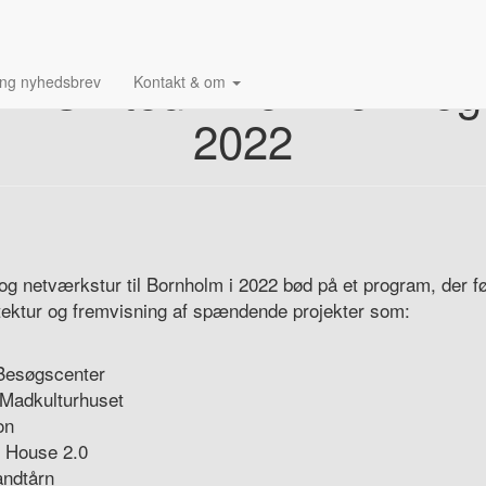
e – On tour: Bornholm o
ing nyhedsbrev
Kontakt & om
2022
og netværkstur til Bornholm i 2022 bød på et program, der f
tektur og fremvisning af spændende projekter som:
esøgscenter
Madkulturhuset
on
n House 2.0
andtårn