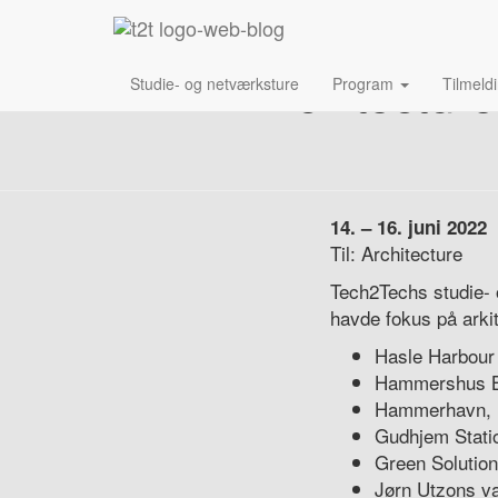
Architectur
Studie- og netværksture
Program
Tilmeld
14. – 16. juni 2022
Til: Architecture
Tech2Techs studie- 
havde fokus på arki
Hasle Harbour
Hammershus B
Hammerhavn, 
Gudhjem Stati
Green Solutio
Jørn Utzons v