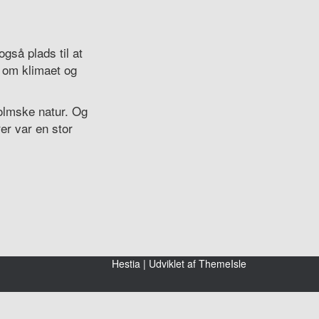
gså plads til at
 om klimaet og
olmske natur. Og
er var en stor
Hestia | Udviklet af
ThemeIsle