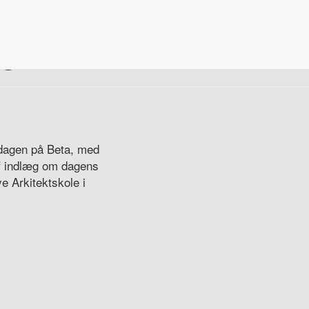
us
 dagen på Beta, med
af indlæg om dagens
e Arkitektskole i