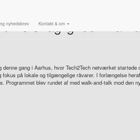
 timers faglighed i Aarh
ing nyhedsbrev
Kontakt & om
og denne gang i Aarhus, hvor Tech2Tech netværket startede
 fokus på lokale og tilgængelige råvarer. I forlængelse her
ies. Programmet blev rundet af med walk-and-talk mod den ny